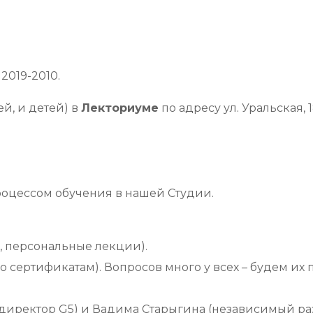
2019-2010.
й, и детей) в
Лекториуме
по адресу ул. Уральская, 
роцессом обучения в нашей Студии.
, персональные лекции).
о сертификатам). Вопросов много у всех – будем их 
директор G5) и Вадима Старыгина (независимый раз